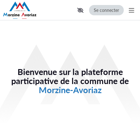
Se connecter
Aff
B
Aller au contenu principal
Paramètres d'accessibilité
i
e
n
v
Bienvenue sur la plateforme
participative de la commune de
e
Morzine-Avoriaz
n
u
e
s
u