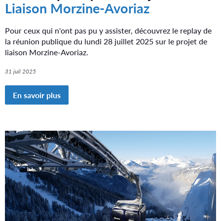
i
Liaison
Morzine-Avoriaz
p
o
a
u
r
Pour ceux qui n'ont pas pu y assister, découvrez le replay de
l
z
e
la réunion publique du lundi 28 juillet 2025 sur le projet de
t
e
!
liaison Morzine-Avoriaz.
r
r
i
31 juil 2025
t
o
i
r
En savoir plus
e