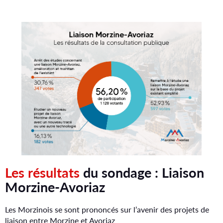
r
l
a
p
l
a
t
e
f
Les
résultats
du sondage : Liaison
o
Morzine-Avoriaz
r
m
Les Morzinois se sont prononcés sur l’avenir des projets de
liaison entre Morzine et Avoriaz