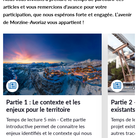
articles et vous remercions d'avance pour votre
e
participation, que nous espérons forte et engagée. L’avenir
d
de Morzine-Avoriaz vous appartient !
e
l
a
v
i
l
l
Partie 1 : Le contexte et les
Partie 2 - Les études, les projets
e
enjeux pour le territoire
existants 
d
Temps de lecture 5 min - Cette partie
Temps de lec
introductive permet de connaitre les
projet exist
e
enjeux identifiés et le contexte qui nous
autres tracé