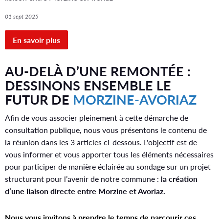
e
01 sept 2025
p
a
En savoir plus
r
AU-DELÀ D’UNE REMONTÉE :
t
DESSINONS ENSEMBLE LE
i
FUTUR DE
MORZINE-AVORIAZ
c
Afin de vous associer pleinement à cette démarche de
i
consultation publique, nous vous présentons le contenu de
la réunion dans les 3 articles ci-dessous. L'objectif est de
p
vous informer et vous apporter tous les éléments nécessaires
a
pour participer de manière éclairée au sondage sur un projet
structurant pour l’avenir de notre commune :
la création
t
d’une liaison directe entre Morzine et Avoriaz.
i
v
Nous vous invitons à prendre le temps de parcourir ces